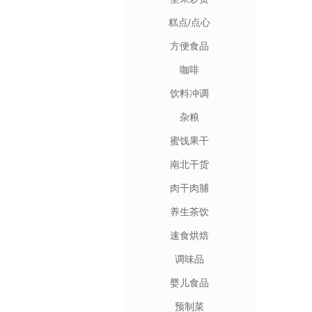
糕点/点心
方便食品
咖啡
饮料冲调
杂粮
蜜饯果干
南北干货
肉干肉脯
养生茶饮
速食烘焙
调味品
婴儿食品
预制菜