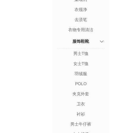
衣领净
去渍笔
衣物专用清洁
服饰鞋靴
男士T恤
女士T恤
羽绒服
POLO
夹克外套
卫衣
衬衫
男士牛仔裤