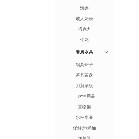
海参
成人奶粉
巧克力
牛奶
餐厨水具
锅具铲子
茶具茶盘
刀剪菜板
一次性用品
置物架
水杯水壶
保鲜盒/米桶
切菜器