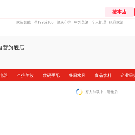
家装智能
满199减100
健康守护
中外美酒
个人护理
纸品家清
自营旗舰店
电器
个护美妆
数码手配
餐厨水具
食品饮料
企业采
努力加载中，请稍后...