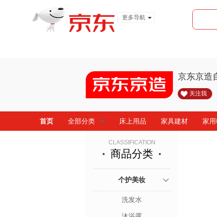
更多导航
服装城
食品
金融
京东京造
关注我
首页
全部分类
床上用品
家具建材
家用
CLASSIFICATION
商品分类
个护美妆
洗发水
沐浴露