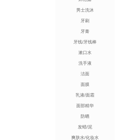
男士洗沐
牙刷
牙膏
牙线/牙线棒
漱口水
洗手液
洁面
面膜
乳液/面霜
面部精华
防晒
发蜡/泥
爽肤水/化妆水