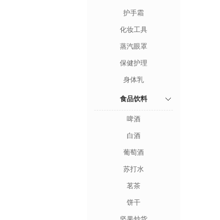
护手霜
化妆工具
蒸汽眼罩
保健护理
身体乳
食品饮料
啤酒
白酒
葡萄酒
苏打水
茗茶
饼干
坚果炒货