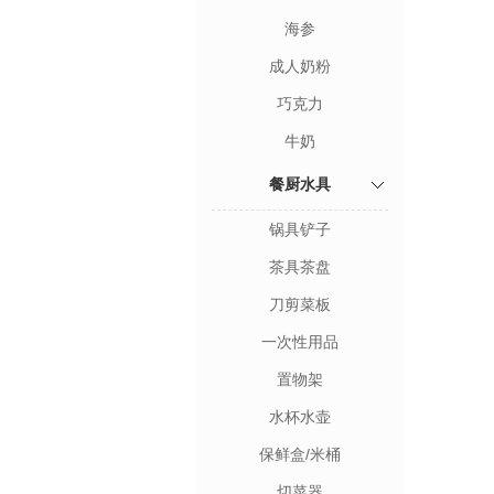
海参
成人奶粉
巧克力
牛奶
餐厨水具
锅具铲子
茶具茶盘
刀剪菜板
一次性用品
置物架
水杯水壶
保鲜盒/米桶
切菜器