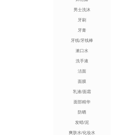
男士洗沐
牙刷
牙膏
牙线/牙线棒
漱口水
洗手液
洁面
面膜
乳液/面霜
面部精华
防晒
发蜡/泥
爽肤水/化妆水