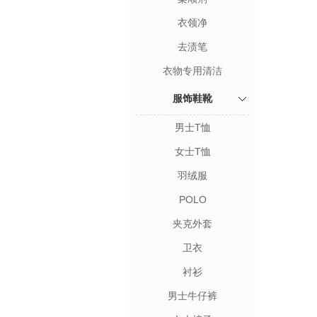
衣领净
去渍笔
衣物专用清洁
服饰鞋靴
男士T恤
女士T恤
羽绒服
POLO
夹克外套
卫衣
衬衫
男士牛仔裤