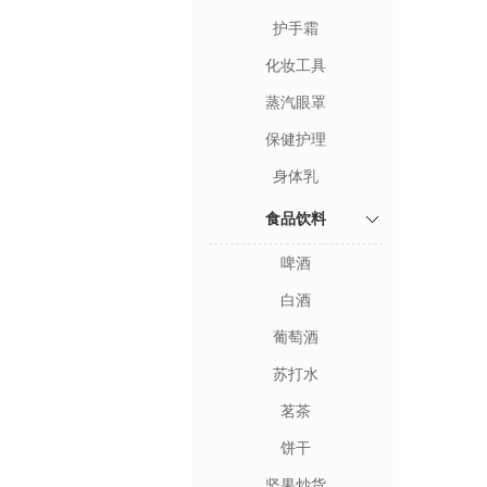
护手霜
化妆工具
蒸汽眼罩
保健护理
身体乳
食品饮料
啤酒
白酒
葡萄酒
苏打水
茗茶
饼干
坚果炒货