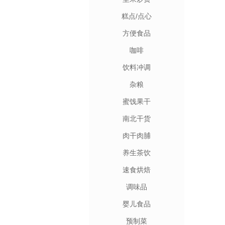
糕点/点心
方便食品
咖啡
饮料冲调
杂粮
蜜饯果干
南北干货
肉干肉脯
养生茶饮
速食烘焙
调味品
婴儿食品
预制菜