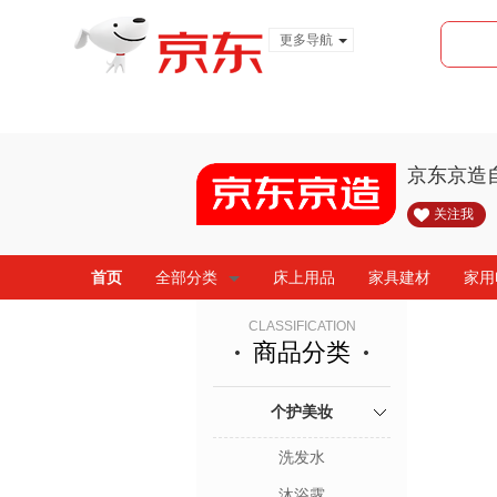
更多导航
服装城
食品
金融
京东京造
关注我
首页
全部分类
床上用品
家具建材
家用
CLASSIFICATION
商品分类
个护美妆
洗发水
沐浴露