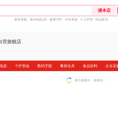
家装智能
满199减100
健康守护
中外美酒
个人护理
纸品家清
自营旗舰店
电器
个护美妆
数码手配
餐厨水具
食品饮料
企业采
努力加载中，请稍后...