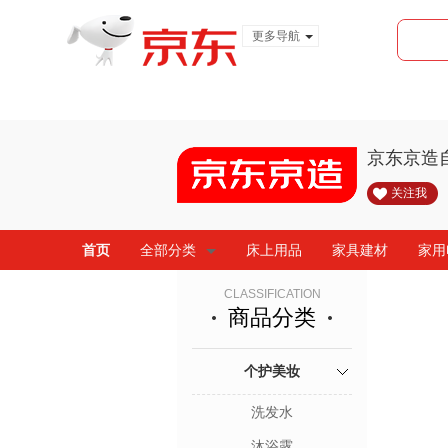
更多导航
服装城
食品
金融
京东京造
关注我
首页
全部分类
床上用品
家具建材
家用
CLASSIFICATION
商品分类
个护美妆
洗发水
沐浴露