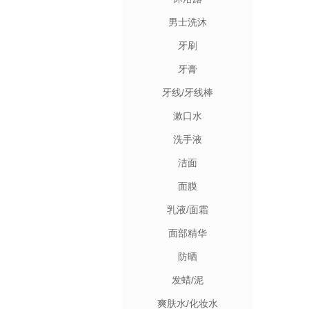
男士洗沐
牙刷
牙膏
牙线/牙线棒
漱口水
洗手液
洁面
面膜
乳液/面霜
面部精华
防晒
发蜡/泥
爽肤水/化妆水