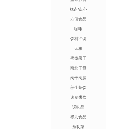
糕点/点心
方便食品
咖啡
饮料冲调
杂粮
蜜饯果干
南北干货
肉干肉脯
养生茶饮
速食烘焙
调味品
婴儿食品
预制菜