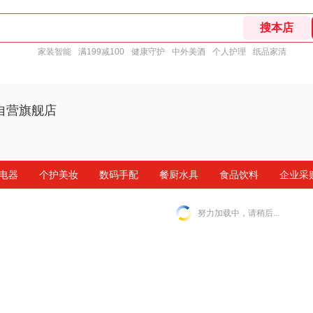
家装智能
满199减100
健康守护
中外美酒
个人护理
纸品家清
自营旗舰店
电器
个护美妆
数码手配
餐厨水具
食品饮料
企业采
努力加载中，请稍后...