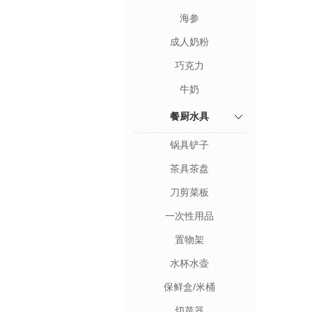
海参
成人奶粉
巧克力
牛奶
餐厨水具
锅具铲子
茶具茶盘
刀剪菜板
一次性用品
置物架
水杯水壶
保鲜盒/米桶
切菜器