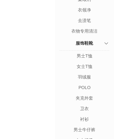
衣领净
去渍笔
衣物专用清洁
服饰鞋靴
男士T恤
女士T恤
羽绒服
POLO
夹克外套
卫衣
衬衫
男士牛仔裤