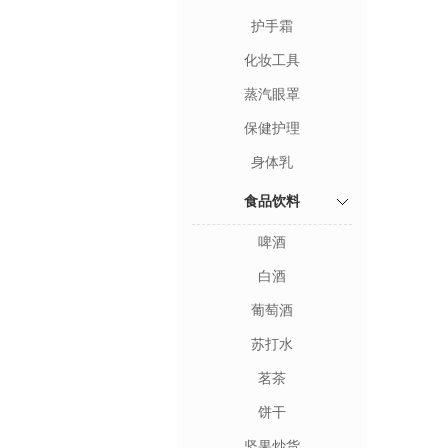
护手霜
化妆工具
蒸汽眼罩
保健护理
身体乳
食品饮料
啤酒
白酒
葡萄酒
苏打水
茗茶
饼干
坚果炒货