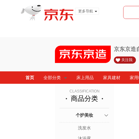
更多导航
服装城
食品
金融
京东京造
关注我
首页
全部分类
床上用品
家具建材
家用
CLASSIFICATION
商品分类
个护美妆
洗发水
沐浴露