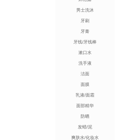
男士洗沐
牙刷
牙膏
牙线/牙线棒
漱口水
洗手液
洁面
面膜
乳液/面霜
面部精华
防晒
发蜡/泥
爽肤水/化妆水