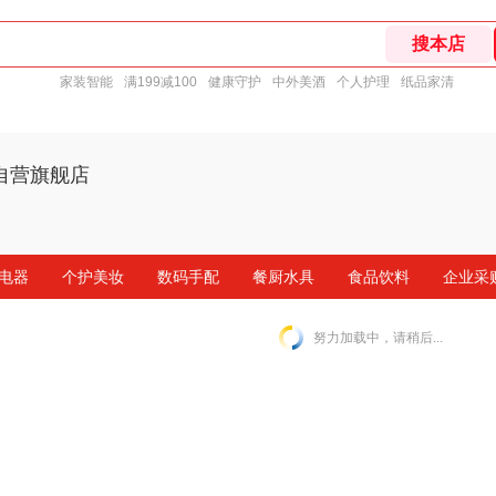
家装智能
满199减100
健康守护
中外美酒
个人护理
纸品家清
自营旗舰店
电器
个护美妆
数码手配
餐厨水具
食品饮料
企业采
努力加载中，请稍后...