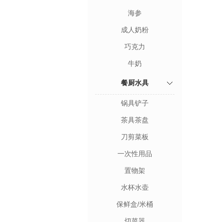
海参
成人奶粉
巧克力
牛奶
餐厨水具
锅具铲子
茶具茶盘
刀剪菜板
一次性用品
置物架
水杯水壶
保鲜盒/米桶
切菜器