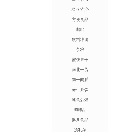
糕点/点心
方便食品
咖啡
饮料冲调
杂粮
蜜饯果干
南北干货
肉干肉脯
养生茶饮
速食烘焙
调味品
婴儿食品
预制菜