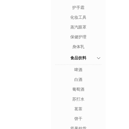
护手霜
化妆工具
蒸汽眼罩
保健护理
身体乳
食品饮料
啤酒
白酒
葡萄酒
苏打水
茗茶
饼干
坚果炒货