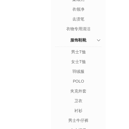
衣领净
去渍笔
衣物专用清洁
服饰鞋靴
男士T恤
女士T恤
羽绒服
POLO
夹克外套
卫衣
衬衫
男士牛仔裤