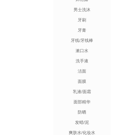
男士洗沐
牙刷
牙膏
牙线/牙线棒
漱口水
洗手液
洁面
面膜
乳液/面霜
面部精华
防晒
发蜡/泥
爽肤水/化妆水