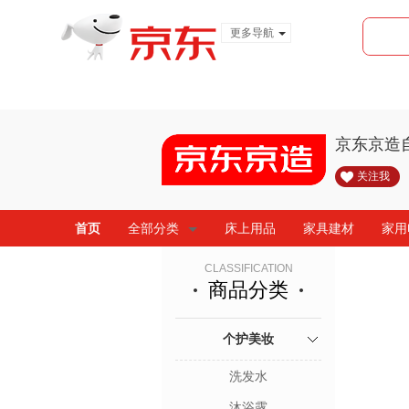
更多导航
服装城
食品
金融
京东京造
关注我
首页
全部分类
床上用品
家具建材
家用
CLASSIFICATION
商品分类
个护美妆
洗发水
沐浴露