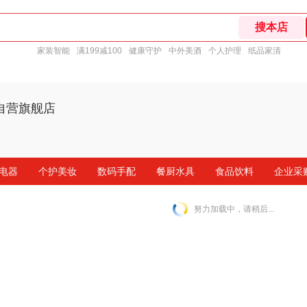
家装智能
满199减100
健康守护
中外美酒
个人护理
纸品家清
自营旗舰店
电器
个护美妆
数码手配
餐厨水具
食品饮料
企业采
努力加载中，请稍后...