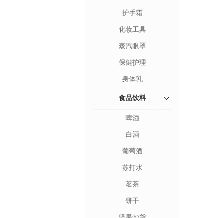
护手霜
化妆工具
蒸汽眼罩
保健护理
身体乳
食品饮料
啤酒
白酒
葡萄酒
苏打水
茗茶
饼干
坚果炒货