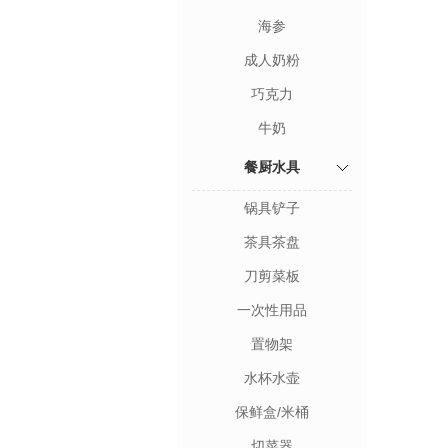
海参
成人奶粉
巧克力
牛奶
餐厨水具
锅具铲子
茶具茶盘
刀剪菜板
一次性用品
置物架
水杯水壶
保鲜盒/米桶
切菜器