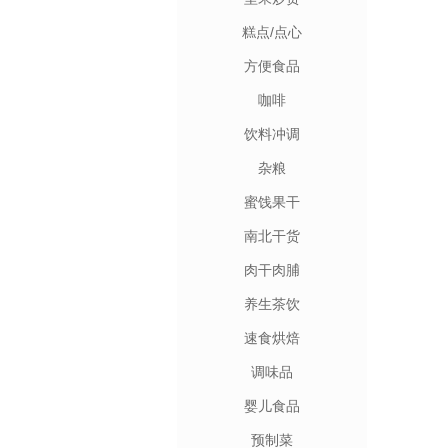
糕点/点心
方便食品
咖啡
饮料冲调
杂粮
蜜饯果干
南北干货
肉干肉脯
养生茶饮
速食烘焙
调味品
婴儿食品
预制菜