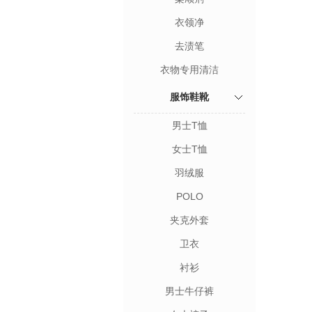
衣领净
去渍笔
衣物专用清洁
服饰鞋靴
男士T恤
女士T恤
羽绒服
POLO
夹克外套
卫衣
衬衫
男士牛仔裤