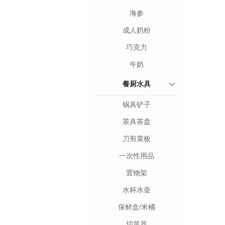
海参
成人奶粉
巧克力
牛奶
餐厨水具
锅具铲子
茶具茶盘
刀剪菜板
一次性用品
置物架
水杯水壶
保鲜盒/米桶
切菜器