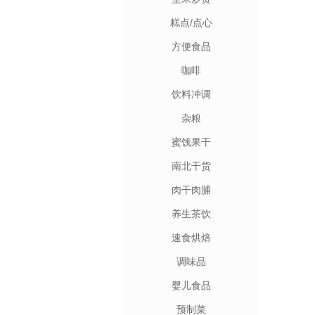
糕点/点心
方便食品
咖啡
饮料冲调
杂粮
蜜饯果干
南北干货
肉干肉脯
养生茶饮
速食烘焙
调味品
婴儿食品
预制菜