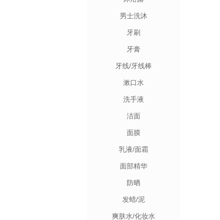
男士洗沐
牙刷
牙膏
牙线/牙线棒
漱口水
洗手液
洁面
面膜
乳液/面霜
面部精华
防晒
发蜡/泥
爽肤水/化妆水