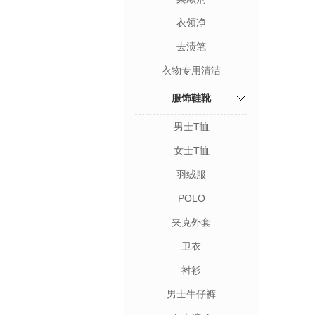
衣领净
去渍笔
衣物专用清洁
服饰鞋靴
男士T恤
女士T恤
羽绒服
POLO
夹克外套
卫衣
衬衫
男士牛仔裤