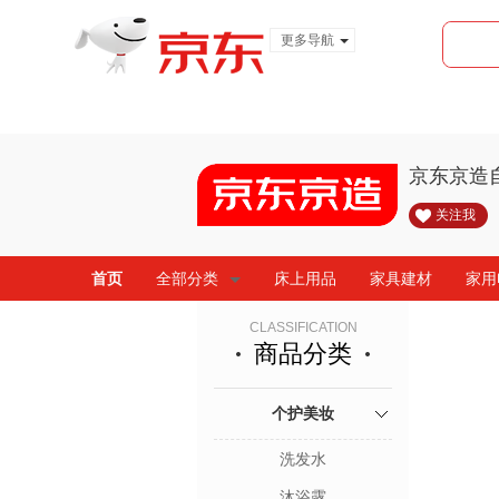
更多导航
服装城
食品
金融
京东京造
关注我
首页
全部分类
床上用品
家具建材
家用
CLASSIFICATION
商品分类
个护美妆
洗发水
沐浴露