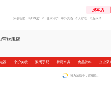
家装智能
满199减100
健康守护
中外美酒
个人护理
纸品家清
自营旗舰店
电器
个护美妆
数码手配
餐厨水具
食品饮料
企业采
努力加载中，请稍后...