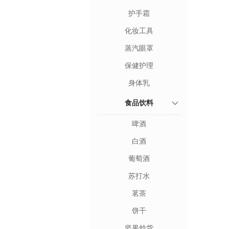
护手霜
化妆工具
蒸汽眼罩
保健护理
身体乳
食品饮料
啤酒
白酒
葡萄酒
苏打水
茗茶
饼干
坚果炒货