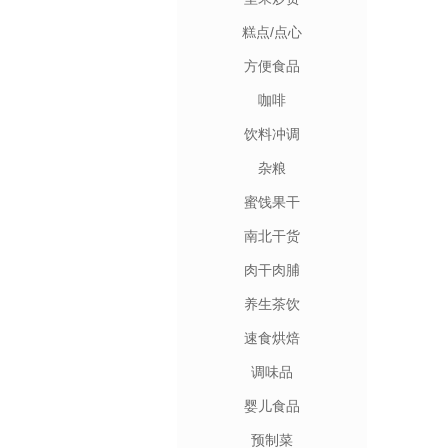
糕点/点心
方便食品
咖啡
饮料冲调
杂粮
蜜饯果干
南北干货
肉干肉脯
养生茶饮
速食烘焙
调味品
婴儿食品
预制菜