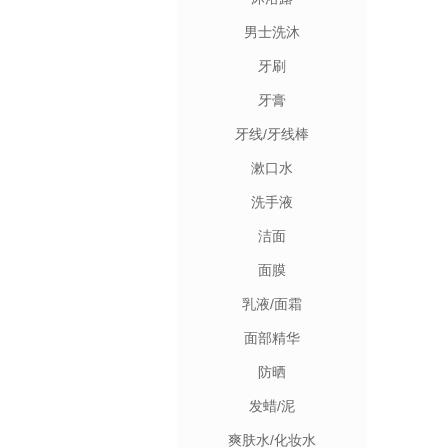
男士洗沐
牙刷
牙膏
牙线/牙线棒
漱口水
洗手液
洁面
面膜
乳液/面霜
面部精华
防晒
发蜡/泥
爽肤水/化妆水