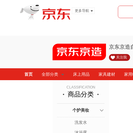
更多导航
服装城
食品
金融
京东京造
关注我
首页
全部分类
床上用品
家具建材
家用
CLASSIFICATION
商品分类
个护美妆
洗发水
沐浴露