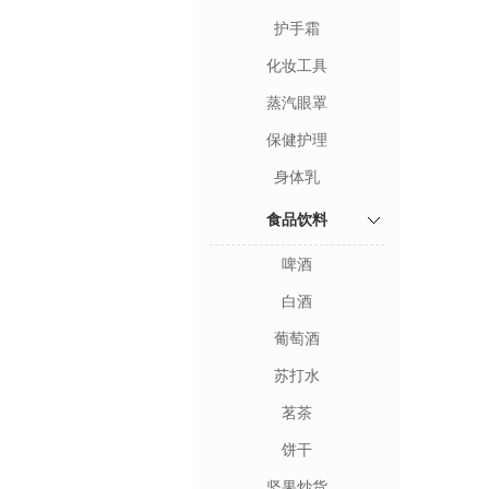
护手霜
化妆工具
蒸汽眼罩
保健护理
身体乳
食品饮料
啤酒
白酒
葡萄酒
苏打水
茗茶
饼干
坚果炒货