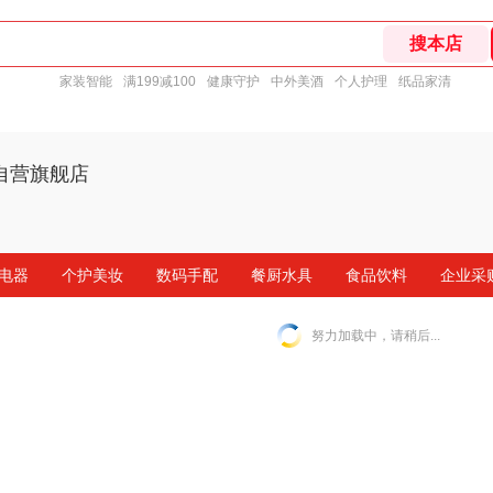
家装智能
满199减100
健康守护
中外美酒
个人护理
纸品家清
自营旗舰店
电器
个护美妆
数码手配
餐厨水具
食品饮料
企业采
努力加载中，请稍后...