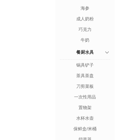
海参
成人奶粉
巧克力
牛奶
餐厨水具
锅具铲子
茶具茶盘
刀剪菜板
一次性用品
置物架
水杯水壶
保鲜盒/米桶
切菜器