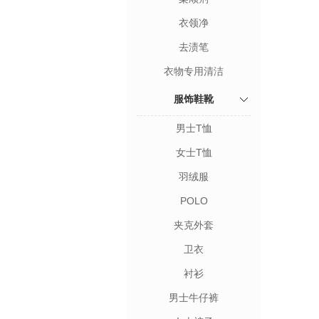
衣领净
去渍笔
衣物专用清洁
服饰鞋靴
男士T恤
女士T恤
羽绒服
POLO
夹克外套
卫衣
衬衫
男士牛仔裤