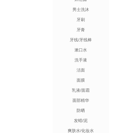
男士洗沐
牙刷
牙膏
牙线/牙线棒
漱口水
洗手液
洁面
面膜
乳液/面霜
面部精华
防晒
发蜡/泥
爽肤水/化妆水