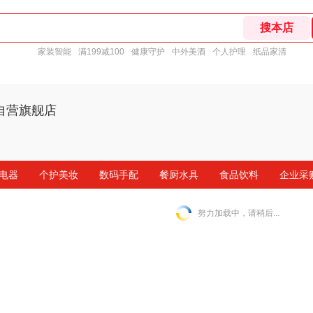
家装智能
满199减100
健康守护
中外美酒
个人护理
纸品家清
自营旗舰店
电器
个护美妆
数码手配
餐厨水具
食品饮料
企业采
努力加载中，请稍后...