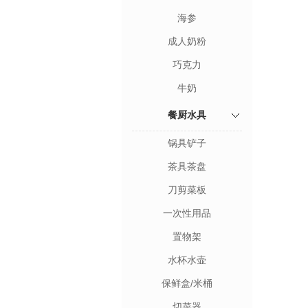
海参
成人奶粉
巧克力
牛奶
餐厨水具
锅具铲子
茶具茶盘
刀剪菜板
一次性用品
置物架
水杯水壶
保鲜盒/米桶
切菜器