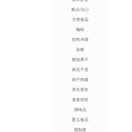
糕点/点心
方便食品
咖啡
饮料冲调
杂粮
蜜饯果干
南北干货
肉干肉脯
养生茶饮
速食烘焙
调味品
婴儿食品
预制菜