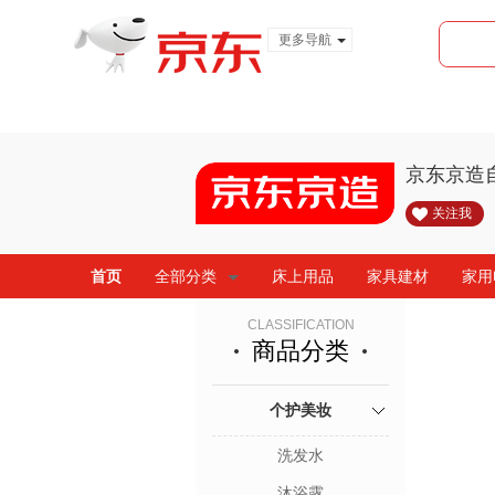
更多导航
服装城
食品
金融
京东京造
关注我
首页
全部分类
床上用品
家具建材
家用
CLASSIFICATION
商品分类
个护美妆
洗发水
沐浴露