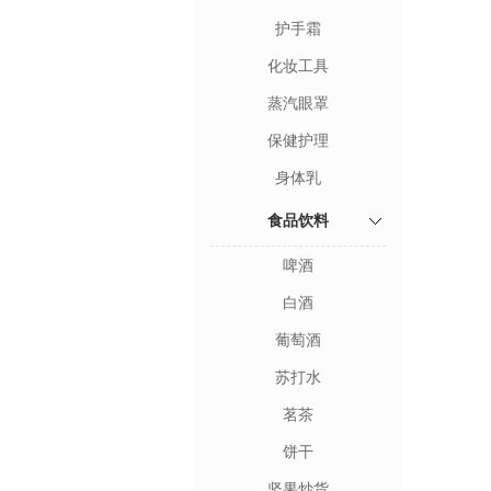
护手霜
化妆工具
蒸汽眼罩
保健护理
身体乳
食品饮料
啤酒
白酒
葡萄酒
苏打水
茗茶
饼干
坚果炒货